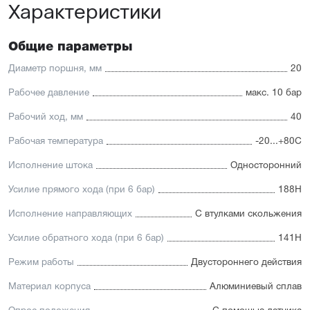
Характеристики
Отличительные черты:
Имеется опрос положения и упругие элементы
демпфирования
Общие параметры
Простая установка датчиков положения с любой из
трёх сторон
Диаметр поршня, мм
20
Подходит для использования в пищевой
промышленности
Рабочее давление
макс. 10 бар
Простой монтаж в ограниченном пространстве
Низкий уровень шума работы
Рабочий ход, мм
40
Рабочая температура
-20...+80С
Исполнение штока
Односторонний
Усилие прямого хода (при 6 бар)
188Н
Исполнение направляющих
С втулками скольжения
Усилие обратного хода (при 6 бар)
141Н
Режим работы
Двустороннего действия
Материал корпуса
Алюминиевый сплав