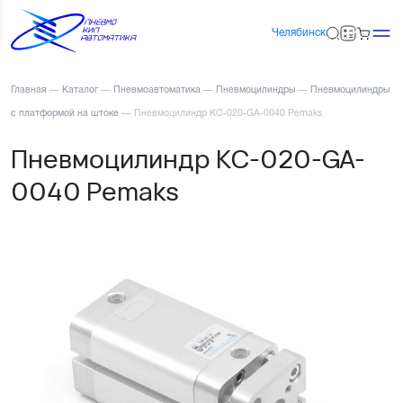
Челябинск
Главная
—
Каталог
—
Пневмоавтоматика
—
Пневмоцилиндры
—
Пневмоцилиндры
с платформой на штоке
—
Пневмоцилиндр KC-020-GA-0040 Pemaks
Пневмоцилиндр KC-020-GA-
0040 Pemaks