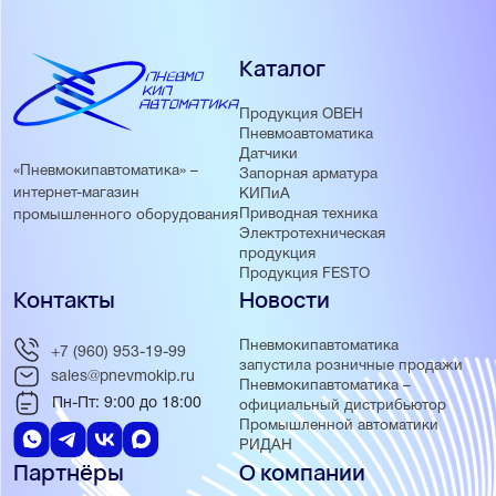
Каталог
Продукция ОВЕН
Пневмоавтоматика
Датчики
«Пневмокипавтоматика» –
Запорная арматура
интернет-магазин
КИПиА
Приводная техника
промышленного оборудования
Электротехническая
продукция
Продукция FESTO
Контакты
Новости
Пневмокипавтоматика
+7 (960) 953-19-99
запустила розничные продажи
sales@pnevmokip.ru
Пневмокипавтоматика –
Пн-Пт: 9:00 до 18:00
официальный дистрибьютор
Промышленной автоматики
РИДАН
Партнёры
О компании