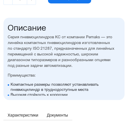
Описание
Серия пневмоцилиндров KС от компании Pemaks — это
линейка компактных пневмоцилиндров изготовленных
по стандарту ISO 21287, предназначенных для линейных
перемещений с высокой надежностью, широким
диапазоном типоразмеров и разнообразными опциями
под разные задачи автоматизации.
Преимущества:
Компактные размеры позволяют устанавливать
пневмоцилиндр в труднодоступные места
Высокая стойкость к коррозии
Оптимальное соотношение цены и производительности
Диапазон диаметров поршня: 12...25 мм
Широкий ассортимент опций и монтажных
Характеристики
принадлежностей, включая антиприворотную
Документы
платформу