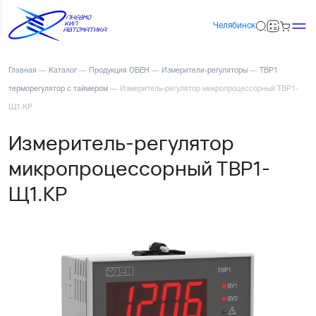
Челябинск
Главная
—
Каталог
—
Продукция ОВЕН
—
Измерители-регуляторы
—
ТВР1
терморегулятор с таймером
—
Измеритель-регулятор микропроцессорный ТВР1-
Щ1.КР
Измеритель-регулятор
микропроцессорный ТВР1-
Щ1.КР