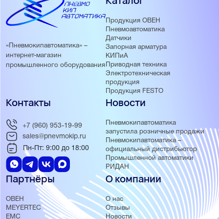
Каталог
Продукция ОВЕН
Пневмоавтоматика
Датчики
«Пневмокипавтоматика» –
Запорная арматура
интернет-магазин
КИПиА
Приводная техника
промышленного оборудования
Электротехническая
продукция
Продукция FESTO
Контакты
Новости
Пневмокипавтоматика
+7 (960) 953-19-99
запустила розничные продажи
sales@pnevmokip.ru
Пневмокипавтоматика –
Пн-Пт: 9:00 до 18:00
официальный дистрибьютор
Промышленной автоматики
РИДАН
Партнёры
О компании
ОВЕН
О нас
MEYERTEC
Отзывы
EMC
Новости