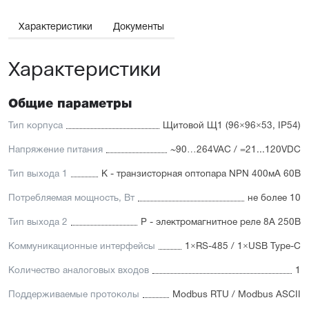
для ON/OFF или ПИД-управления, второй –
для подключения сигнализирующих устройств после
Характеристики
Документы
окончания отсчета таймера.
Характеристики
ТВР1 применяется для управления технологическими
процессами в печах, камерах сушки и покраски,
термоупаковочных аппаратах, в составе ультразвуковых
ванн и полуавтоматических CIP-моек
Общие параметры
Тип корпуса
Щитовой Щ1 (96×96×53, IP54)
Напряжение питания
~90…264VAC / =21...120VDC
Тип выхода 1
К - транзисторная оптопара NPN 400мА 60В
Потребляемая мощность, Вт
не более 10
Тип выхода 2
Р - электромагнитное реле 8А 250В
Коммуникационные интерфейсы
1×RS-485 / 1×USB Type-C
Количество аналоговых входов
1
Поддерживаемые протоколы
Modbus RTU / Modbus ASCII