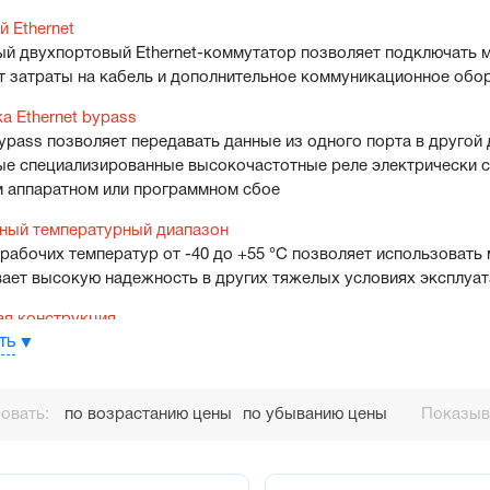
 Ethernet
й двухпортовый Ethernet-коммутатор позволяет подключать мод
 затраты на кабель и дополнительное коммуникационное обо
 Ethernet bypass
Bypass позволяет передавать данные из одного порта в другой
е специализированные высокочастотные реле электрически со
 аппаратном или программном сбое
ный температурный диапазон
рабочих температур от -40 до +55 °С позволяет использовать
ает высокую надежность в других тяжелых условиях эксплуа
ая конструкция
ть
 вертикальной ориентации съемных винтовых клеммников модул
ет концентрацию точек ввода/вывода и уменьшает размеры ш
закрываются крышкой, обеспечивающей безопасность и аккур
овать:
по возрастанию цены
по убыванию цены
Показыва
рен канал для укладки кабелей
 конфигурирования
олучила универсальный конфигуратор с современным дизайно