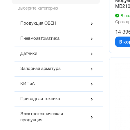
Модуль
МВ210
Выберите категорию
В на
Срок п
Продукция ОВЕН
14 39
Пневмоавтоматика
В ко
Датчики
Запорная арматура
КИПиА
Приводная техника
Электротехническая
продукция