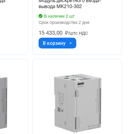
ода
Модуль дискретного ввода-
вывода МК210-302
В наличии 2 шт
Срок производства 2 дня
15 433,00
₽/шт
с НДС
В корзину