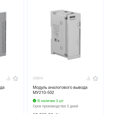
croUSB). При подключении по USB внешнее питание 
уппой модулей
вленные в конфигураторе IP-адреса. Это позволяет 
овременно их включить, назначить им адреса одним 
сразу группу модулей. Данная возможность экономит 
тратами настраивать однотипные инсталляции
апись производится циклично с периодом, заданным 
 или конфигуратором. В случае потери связи с модулем 
ОВЕН
ода
Модуль аналогового вывода
МУ210-502
дули в системах с питанием 12 и 24 В
В наличии 3 шт
Срок производства 5 дней
я не требуются дополнительные сетевые шлюзы