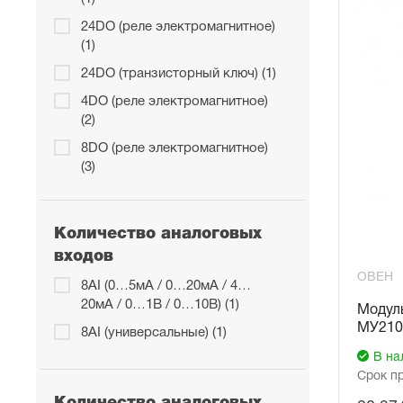
модулей и
24DO (реле электромагнитное)
Интерфей
(1)
Конфигури
24DO (транзисторный ключ) (1)
модуля не
4DO (реле электромагнитное)
Автоматич
(2)
С помощью
8DO (реле электромагнитное)
смонтиров
(3)
нажатием 
время вво
Непрерыв
Количество аналоговых
Модули им
входов
пользоват
ОВЕН
8AI (0…5мА / 0…20мА / 4…
можно во
20мА / 0…1В / 0…10В) (1)
Модул
Расширен
МУ210
8AI (универсальные) (1)
Диапазон 
В на
Простое 
Срок п
Модули по