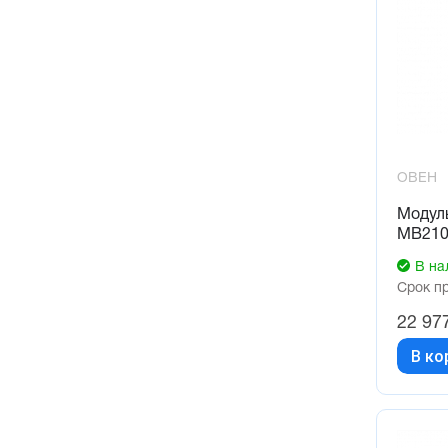
ОВЕН
Модуль
МВ210
В на
Срок п
22 97
В ко