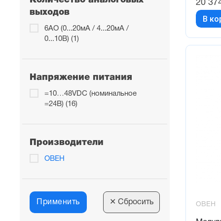
Количество аналоговых
20 37
выходов
В ко
6AO (0...20мА / 4...20мА /
0...10В) (1)
Напряжение питания
=10…48VDC (номинальное
=24В) (16)
Производители
ОВЕН
Применить
✕
Сбросить
ОВЕН