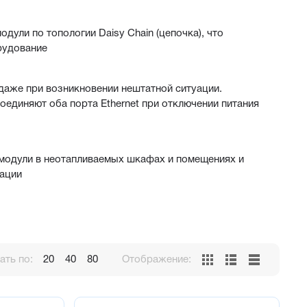
ули по топологии Daisy Chain (цепочка), что 
рудование
 даже при возникновении нештатной ситуации. 
единяют оба порта Ethernet при отключении питания 
 модули в неотапливаемых шкафах и помещениях и 
тации
и стали компактнее – всего 2,5U на DIN-рейке. Это 
кафа. Клеммы модуля после подключения к ним 
атный внешний вид. Под лицевой крышкой 
ть по:
20
40
80
Отображение:
м. Конфигуратор поддерживает работу с группой 