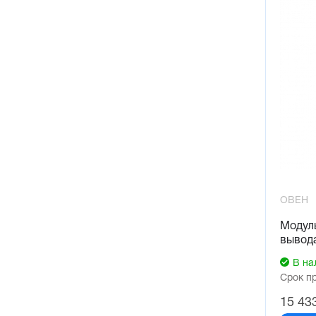
ОВЕН
Модуль
вывод
В на
Срок п
15 43