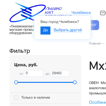
Челябинск
Ваш город
Челябинск
?
Каталог
«Пневмокипавтоматика» – интернет-
магазин промышленного
Да
Выбрать другой
оборудования
Главная
—
Фильтр
Мх
Цена, руб.
от:
до:
ОВЕН Мх2
аналогов
промышлен
Только в наличии
Особенн