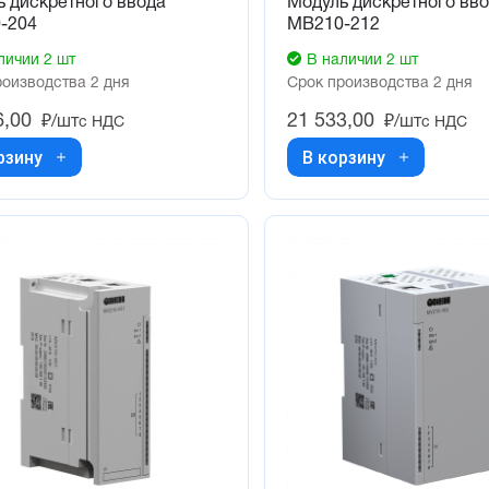
 дискретного ввода
Модуль дискретного вв
-204
МВ210-212
личии 2 шт
В наличии 2 шт
роизводства 2 дня
Срок производства 2 дня
6,00
21 533,00
₽/шт
₽/шт
с НДС
с НДС
рзину
В корзину