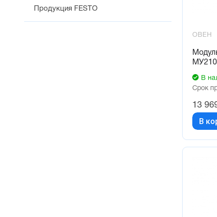
Продукция FESTO
ОВЕН
Модул
МУ210
В на
Срок п
13 96
В ко