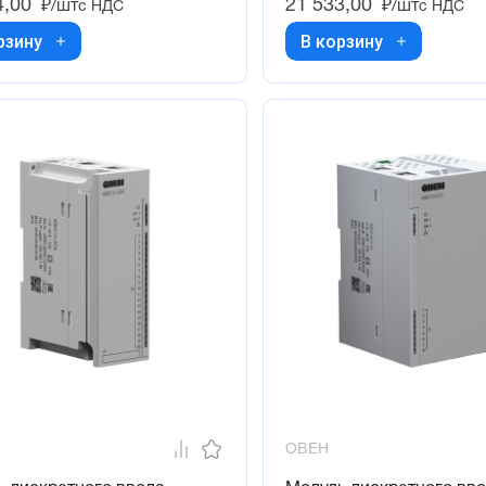
4,00
21 533,00
₽/шт
₽/шт
с НДС
с НДС
рзину
В корзину
ОВЕН