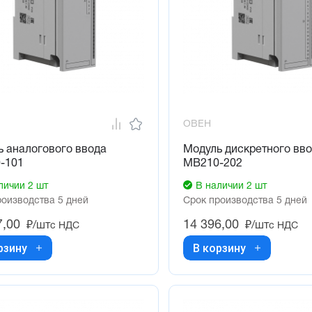
ОВЕН
 аналогового ввода
Модуль дискретного вв
-101
МВ210-202
личии 2 шт
В наличии 2 шт
роизводства 5 дней
Срок производства 5 дней
7,00
14 396,00
₽/шт
₽/шт
с НДС
с НДС
рзину
В корзину