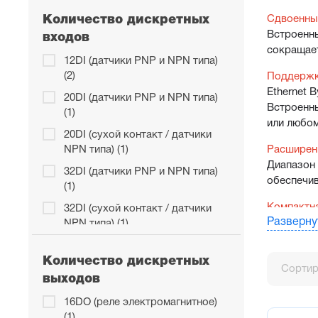
Сдвоенный
Количество дискретных
Встроенны
входов
сокращает
12DI (датчики PNP и NPN типа)
(2)
Поддержка
Ethernet 
20DI (датчики PNP и NPN типа)
Встроенны
(1)
или любом
20DI (сухой контакт / датчики
Расширен
NPN типа) (1)
Диапазон 
32DI (датчики PNP и NPN типа)
обеспечив
(1)
Компактн
32DI (сухой контакт / датчики
Разверну
Благодаря
NPN типа) (1)
увеличива
6DI (сухой контакт / датчики
проводов 
Количество дискретных
NPN типа) (2)
Сортир
предусмот
выходов
9DI (сигнал ~230В) + 6DI (сухой
Удобство
контакт / датчики NPN типа) (1)
16DO (реле электромагнитное)
Линейка п
(1)