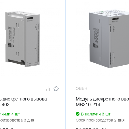
 позволяет оперативно получить доступ ко всем параметрам
сы для настройки
рование осуществляется по Ethernet или USB (разъем типа mi
 требуется. Подключение по Ethernet позволяет работать с гр
еская раздача IP-адресов
 сервисной кнопки можно назначить модулям заранее подгото
ать все модули без их предварительной настройки, потом одн
на сервисную кнопку и при необходимости сконфигурировать 
да устройств в эксплуатацию и позволяет с минимальными за
ный профиль измерений (архив)
еют встроенную FLASH память для хранения файлов архива. З
елем. Архивные файлы могут быть считаны облачным сервисом
ОВЕН
сстановить утерянные данные
ь дискретного вывода
Модуль дискретного вв
ный диапазон питания
-402
МВ210-214
от 10 до 48 В постоянного напряжения позволяет применять мо
личии 4 шт
В наличии 3 шт
подключение к облачному сервису OwenCloud
роизводства 3 дня
Срок производства 2 дня
ддерживают работу с облаком «из коробки». Для подключени