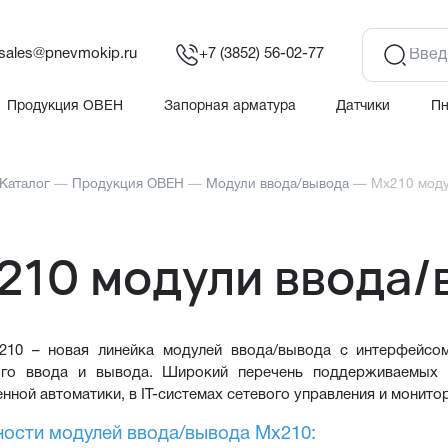
sales@pnevmokip.ru
+7 (3852) 56-02-77
Продукция ОВЕН
Запорная арматура
Датчики
П
Каталог
—
Продукция ОВЕН
—
Модули ввода/вывода
—
Мх210 моду
210 модули ввода/в
10 – новая линейка модулей ввода/вывода с интерфейсом 
ого ввода и вывода. Широкий перечень поддерживаемых п
ной автоматики, в IT-системах сетевого управления и монитори
ости модулей ввода/вывода Мх210: