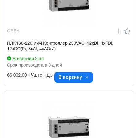
ОВЕН
ПЛК160-220.И-М Контроллер 230VAC, 12xDI, 4xFDI,
12xDO(Р), 8xAI, 4xAO(И)
В наличии 2 шт
Срок производства 8 дней
66 002,00
₽/шт
с НДС
В корзину