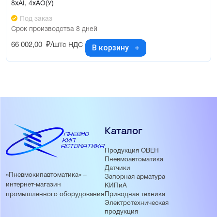
8xAI, 4xAO(У)
Под заказ
Срок производства 8 дней
66 002,00
₽/шт
с НДС
В корзину
Каталог
Продукция ОВЕН
Пневмоавтоматика
Датчики
«Пневмокипавтоматика» –
Запорная арматура
интернет-магазин
КИПиА
Приводная техника
промышленного оборудования
Электротехническая
продукция