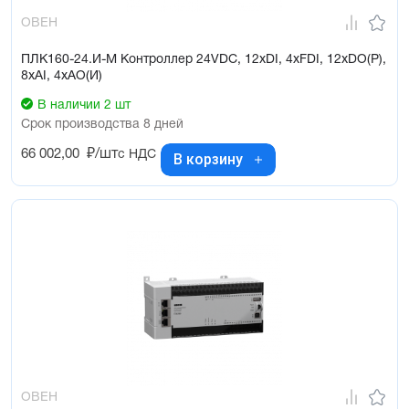
ОВЕН
ПЛК160-24.И-М Контроллер 24VDC, 12xDI, 4xFDI, 12xDO(Р),
8xAI, 4xAO(И)
В наличии 2 шт
Срок производства 8 дней
66 002,00
₽/шт
с НДС
В корзину
ОВЕН