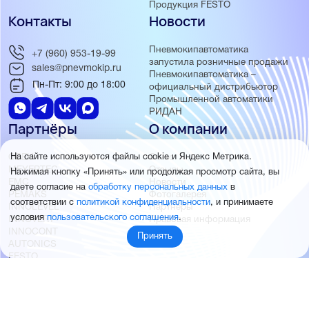
Продукция FESTO
Контакты
Новости
Пневмокипавтоматика
+7 (960) 953-19-99
запустила розничные продажи
sales@pnevmokip.ru
Пневмокипавтоматика –
Пн-Пт: 9:00 до 18:00
официальный дистрибьютор
Промышленной автоматики
РИДАН
Партнёры
О компании
ОВЕН
О нас
На сайте используются файлы cookie и Яндекс Метрика.
MEYERTEC
Отзывы
Нажимая кнопку «Принять» или продолжая просмотр сайта, вы
EMC
Новости
даете согласие на
обработку персональных данных
в
PEMAKS
Фотогалерея
соответствии с
политикой конфиденциальности
, и принимаете
INNOLEVEL
Партнёры
условия
пользовательского соглашения
.
INNOVERT
Правовая информация
INNOCONT
Принять
AUTONICS
FESTO
SMC
© 2026 Пневмокипавтоматика