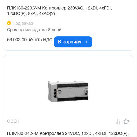
ПЛК160-220.У-М Контроллер 230VAC, 12xDI, 4xFDI,
12xDO(Р), 8xAI, 4xAO(У)
Под заказ
Срок производства 8 дней
66 002,00
₽/шт
с НДС
В корзину
ОВЕН
ПЛК160-24.У-М Контроллер 24VDC, 12xDI, 4xFDI, 12xDO(Р),