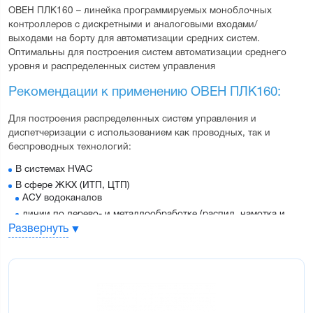
ОВЕН ПЛК160 
– линейка программируемых моноблочных 
контроллеров с дискретными и аналоговыми входами/
выходами на борту для автоматизации средних систем.
Оптимальны для построения систем автоматизации среднего 
уровня и распределенных систем управления
Рекомендации к применению ОВЕН ПЛК160:
Для построения распределенных систем управления и 
диспетчеризации с использованием как проводных, так и 
беспроводных технологий:
В системах HVAC
В сфере ЖКХ (ИТП, ЦТП)
АСУ водоканалов
линии по дерево- и металлообработке (распил, намотка и
т.д.)
Развернуть
Для управления пищеперерабатывающими и упаковочными
аппаратами
Для управления климатическим оборудованием
Для автоматизации торгового оборудования
В сфере производства строительных материалов