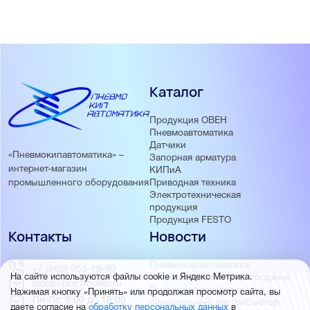
Каталог
Продукция ОВЕН
Пневмоавтоматика
Датчики
«Пневмокипавтоматика» –
Запорная арматура
интернет-магазин
КИПиА
Приводная техника
промышленного оборудования
Электротехническая
продукция
Продукция FESTO
Контакты
Новости
Пневмокипавтоматика
+7 (960) 953-19-99
запустила розничные продажи
На сайте используются файлы cookie и Яндекс Метрика.
sales@pnevmokip.ru
Пневмокипавтоматика –
Нажимая кнопку «Принять» или продолжая просмотр сайта, вы
Пн-Пт: 9:00 до 18:00
официальный дистрибьютор
даете согласие на
обработку персональных данных
в