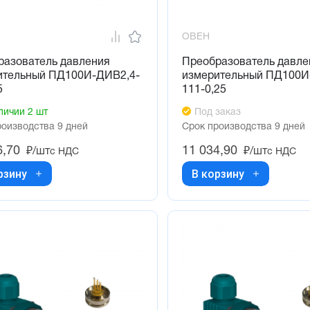
ОВЕН
разователь давления
Преобразователь давле
ительный ПД100И-ДИВ2,4-
измерительный ПД100И
5
111-0,25
личии 2 шт
Под заказ
роизводства 9 дней
Срок производства 9 дней
6,70
11 034,90
₽/шт
₽/шт
с НДС
с НДС
рзину
В корзину