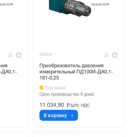
ОВЕН
ния
Преобразователь давления
-ДА0,1-
измерительный ПД100И-ДА0,1-
181-0,25
Под заказ
Срок производства 9 дней
11 034,90
₽/шт
с НДС
В корзину