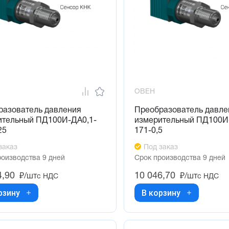
ОВЕН
разователь давления
Преобразователь давле
ительный ПД100И-ДА0,1-
измерительный ПД100И
25
171-0,5
заказ
Под заказ
роизводства 9 дней
Срок производства 9 дней
4,90
10 046,70
₽/шт
₽/шт
с НДС
с НДС
рзину
В корзину