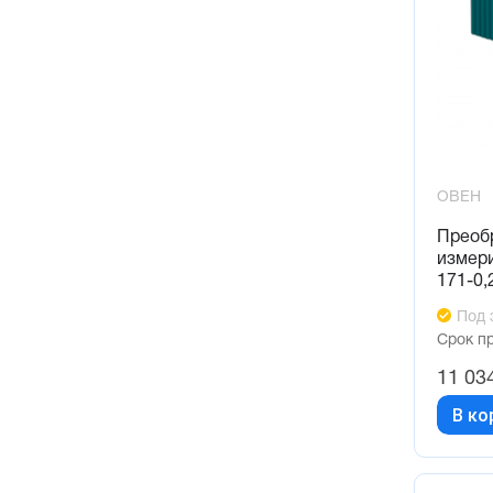
ОВЕН
Преоб
измер
171-0,
Под 
Срок п
11 03
В ко