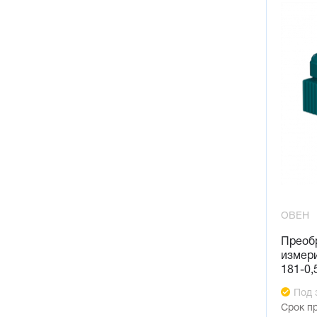
ОВЕН
Преоб
измер
181-0,
Под 
Срок п