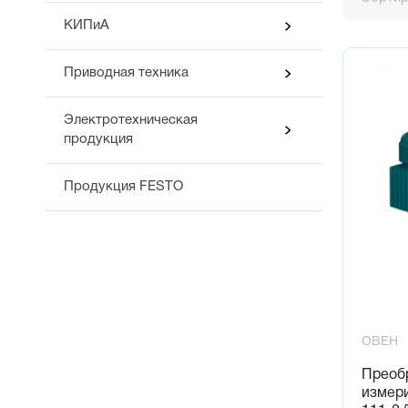
Основны
КИПиА
Верхний 
Тип изме
Приводная техника
Диапазо
Класс то
Электротехническая
Межповер
продукция
Продукция FESTO
ОВЕН
Преоб
измер