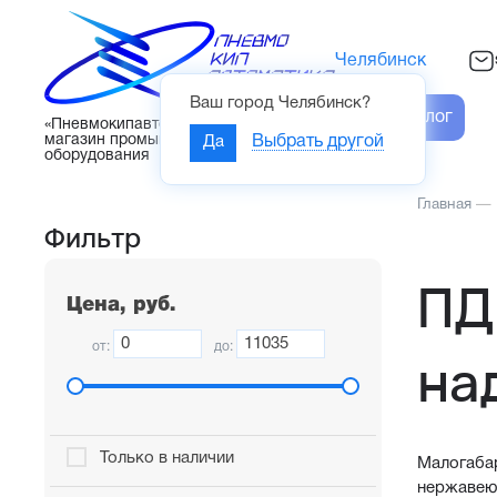
Челябинск
Ваш город
Челябинск
?
Каталог
«Пневмокипавтоматика» – интернет-
магазин промышленного
Да
Выбрать другой
оборудования
Главная
—
Фильтр
ПД
Цена, руб.
от:
до:
на
Только в наличии
Малогаба
нержавею