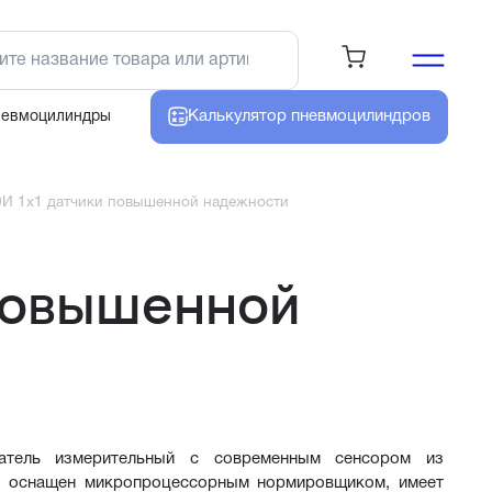
Калькулятор
пневмоцилиндров
невмоцилиндры
И 1х1 датчики повышенной надежности
 повышенной
атель измерительный с современным сенсором из 
И оснащен микропроцессорным нормировщиком, имеет 