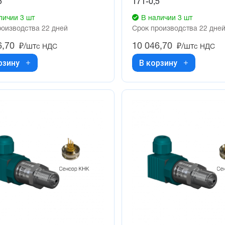
5
171-0,5
личии 3 шт
В наличии 3 шт
роизводства 22 дней
Срок производства 22 дне
6,70
10 046,70
₽/шт
₽/шт
с НДС
с НДС
рзину
В корзину