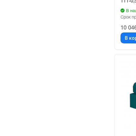
111-0,
В на
Срок п
10 04
В ко