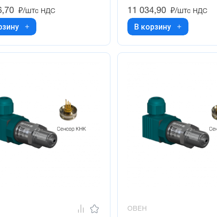
6,70
11 034,90
₽/шт
₽/шт
с НДС
с НДС
рзину
В корзину
ОВЕН