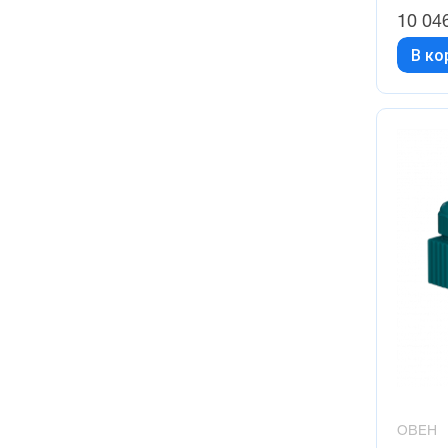
10 04
В ко
ОВЕН