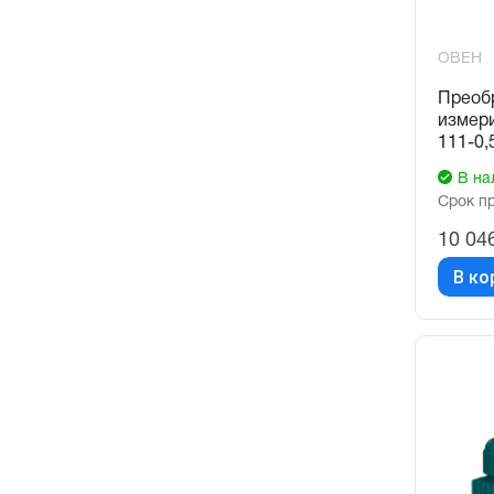
ОВЕН
Преоб
измер
111-0,
В на
Срок п
10 04
В ко