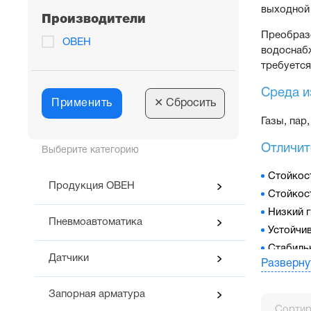
выходной 
Производители
Преобразо
ОВЕН
водоснаб
требуется
Среда и
Применить
✕
Сбросить
Газы, пар
Отличит
Выберите категорию
Стойкос
Продукция ОВЕН
Стойкос
Низкий 
Пневмоавтоматика
Устойчи
Стабиль
Датчики
Разверну
Датчик в
Бесплат
Запорная арматура
Сортир