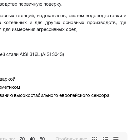
водстве первичную поверку.
сных станций, водоканалов, систем водоподготовки и 
 котельных и для других основных производств, где 
ся для измерения агрессивных сред
 стали AISI 316L (AISI 304S)
сваркой
ерметиком
ованию высокостабильного европейского сенсора
ть по:
20
40
80
Отображение: