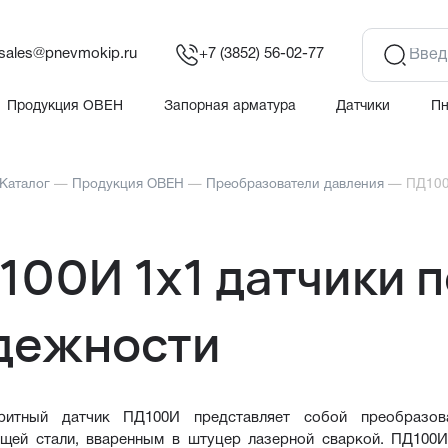
sales@pnevmokip.ru
+7 (3852) 56-02-77
Продукция ОВЕН
Запорная арматура
Датчики
П
Каталог
—
Продукция ОВЕН
—
Преобразователи давления
—
ПД100
100И 1х1 датчики
дежности
ритный датчик ПД100И представляет собой преобразов
щей стали, вваренным в штуцер лазерной сваркой. ПД100