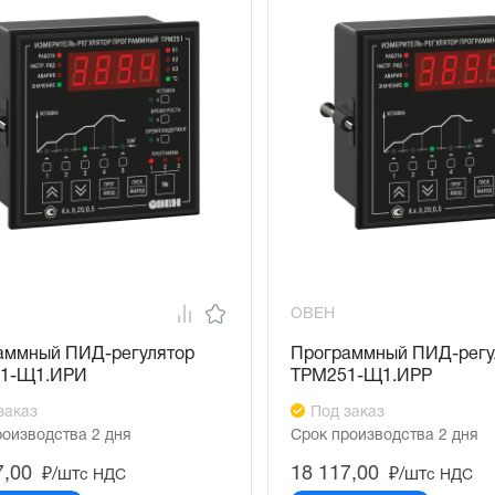
ОВЕН
аммный ПИД-регулятор
Программный ПИД-регу
1-Щ1.ИРИ
ТРМ251-Щ1.ИРР
заказ
Под заказ
роизводства 2 дня
Срок производства 2 дня
7,00
18 117,00
₽/шт
₽/шт
с НДС
с НДС