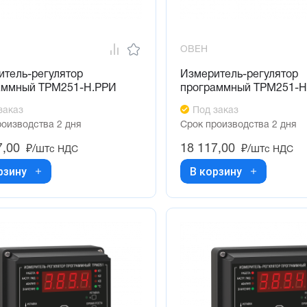
ОВЕН
итель-регулятор
Измеритель-регулятор
аммный ТРМ251-Н.РРИ
программный ТРМ251-Н
заказ
Под заказ
роизводства 2 дня
Срок производства 2 дня
7,00
18 117,00
₽/шт
₽/шт
с НДС
с НДС
рзину
В корзину