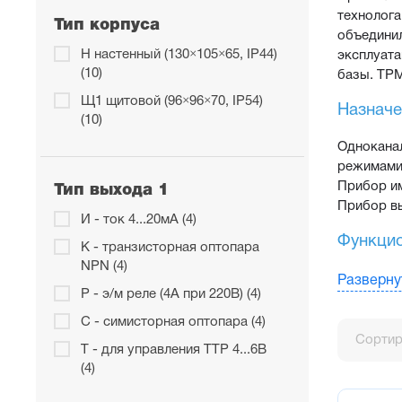
технолога
Тип корпуса
объединил
Н настенный (130×105×65, IP44)
эксплуата
(10)
базы. ТРМ
Щ1 щитовой (96×96×70, IP54)
Назначе
(10)
Однокана
режимами 
Прибор им
Тип выхода 1
Прибор вы
И - ток 4...20мА (4)
Функцио
К - транзисторная оптопара
NPN (4)
Два уни
Разверну
Р - э/м реле (4А при 220В) (4)
Функция
С - симисторная оптопара (4)
Время оп
Сортир
Програм
Т - для управления ТТР 4...6В
(4)
Автонас
Три упр