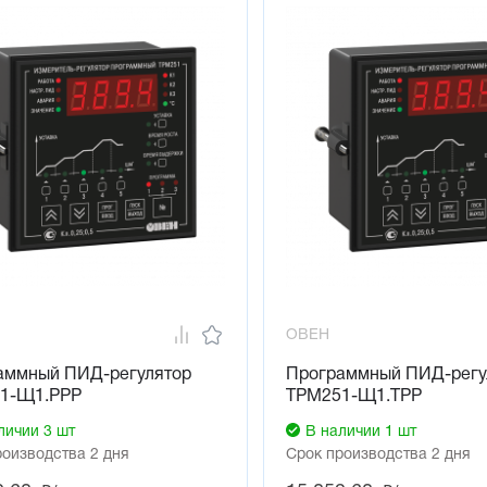
ение исполнительным механизмом (э/м реле, транзисторная или
м твердотельным реле)
изация о выходе регулируемой величины за заданные пределы (
зация о неисправности датчика или обрыве контура регулирован
 человеко-машинный интерфейс
 интерфейс RS-485 (протоколы Modbus RTU/ASCII, ОВЕН)
рирование на ПК или с лицевой панели прибора
 сохранения образа EEPROM
ОВЕН
аммный ПИД-регулятор
Программный ПИД-регу
1-Щ1.РРР
ТРМ251-Щ1.ТРР
личии 3 шт
В наличии 1 шт
роизводства 2 дня
Срок производства 2 дня