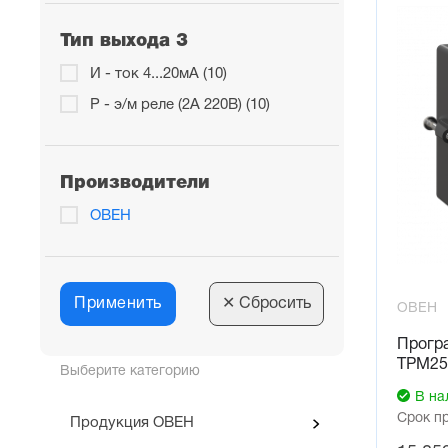
управл
внешни
Тип выхода 3
сигнал
И - ток 4...20мА (10)
сигнали
Р - э/м реле (2А 220В) (10)
Удобный
Сетевой
Конфигу
Производители
Функция
ОВЕН
Применить
✕
Сбросить
ОВЕН
Прогр
ТРМ25
Выберите категорию
В на
Срок п
Продукция ОВЕН