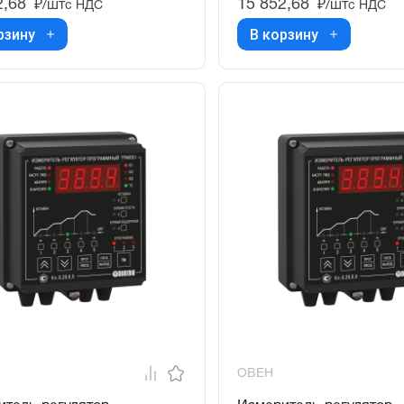
2,68
15 852,68
₽/шт
₽/шт
с НДС
с НДС
рзину
В корзину
ОВЕН