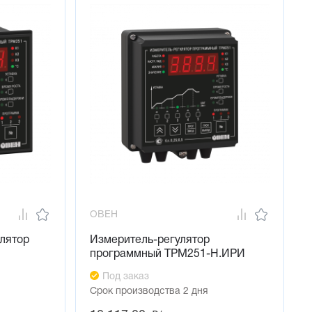
 симисторная оптопара, 4...20мА, выход для управления
э/м реле)
ия LBA (э/м реле) или регистрация (4...20мА)
ОВЕН
лятор
Измеритель-регулятор
программный ТРМ251-Н.ИРИ
Под заказ
Срок производства 2 дня