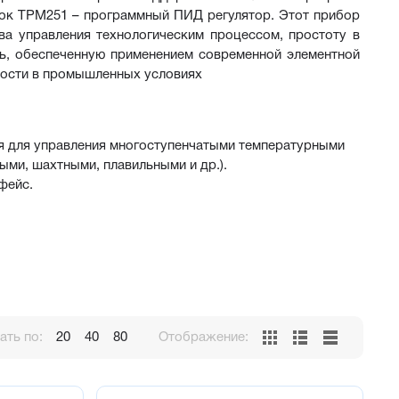
ок ТРМ251 – программный ПИД регулятор. Этот прибор 
а управления технологическим процессом, простоту в 
ь, обеспеченную применением современной элементной 
мости в промышленных условиях
 для управления многоступенчатыми температурными 
ми, шахтными, плавильными и др.).
фейс.
ного датчика в случае отказа основного
ть по:
20
40
80
Отображение:
по 5 шагов
ритму