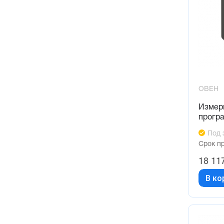
ОВЕН
Измер
прогр
Под 
Срок п
18 11
В ко