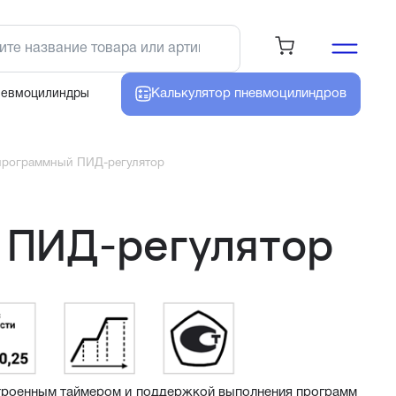
Калькулятор
пневмоцилиндров
невмоцилиндры
рограммный ПИД-регулятор
 ПИД-регулятор
троенным таймером и поддержкой выполнения программ 