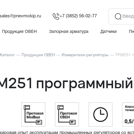
sales@pnevmokip.ru
+7 (3852) 56-02-77
Продукция ОВЕН
Запорная арматура
Датчики
П
Каталог
—
Продукция ОВЕН
—
Измерители-регуляторы
—
ТРМ251 п
М251 программный
зировав опыт эксплуатации промышленных регуляторов со вс