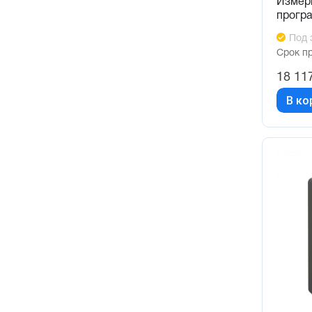
Измер
прогр
Под 
Срок п
18 11
В ко