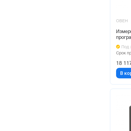
ОВЕН
Измер
прогр
Под 
Срок п
18 11
В ко