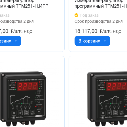
итель-регулятор
Измеритель-регулятор
аммный ТРМ251-Н.ИРР
программный ТРМ251-Н
заказ
Под заказ
роизводства 2 дня
Срок производства 2 дня
7,00
18 117,00
₽/шт
₽/шт
с НДС
с НДС
рзину
В корзину