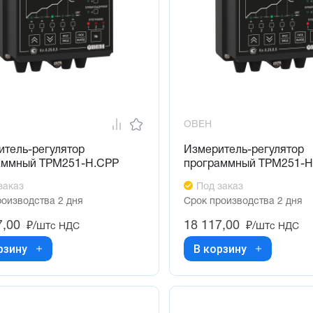
ОВЕН
итель-регулятор
Измеритель-регулятор
аммный ТРМ251-Н.СРР
программный ТРМ251-Н
заказ
Под заказ
роизводства 2 дня
Срок производства 2 дня
7,00
18 117,00
₽/шт
₽/шт
с НДС
с НДС
рзину
В корзину