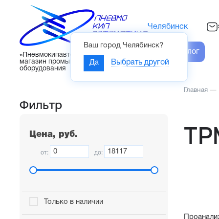
Челябинск
Ваш город
Челябинск
?
Каталог
«Пневмокипавтоматика» – интернет-
магазин промышленного
Да
Выбрать другой
оборудования
Главная
—
Фильтр
ТР
Цена, руб.
от:
до:
Только в наличии
Проанали