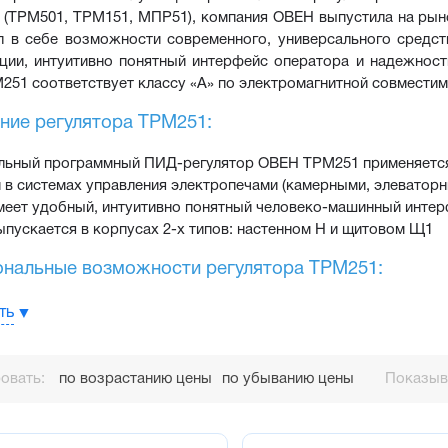
 (ТРМ501, ТРМ151, МПР51), компания ОВЕН выпустила на рын
 в себе возможности современного, универсального средств
ции, интуитивно понятный интерфейс оператора и надежност
251 соответствует классу «А» по электромагнитной совмести
ние регулятора ТРМ251:
льный программный ПИД-регулятор ОВЕН ТРМ251 применяется
в системах управления электропечами (камерными, элеваторны
еет удобный, интуитивно понятный человеко-машинный интер
пускается в корпусах 2-х типов: настенном Н и щитовом Щ1
нальные возможности регулятора ТРМ251:
версальных входа (основной и резервный)
ть
 резервирования датчиков – автоматическое включение резерв
роса входа – 300 мс
овать:
по возрастанию цены
по убыванию цены
Показыва
мное пошаговое ПИД-регулирование – 3 программы технолога 
тройка ПИД-регулятора по современному эффективному алго
авляющих выхода: