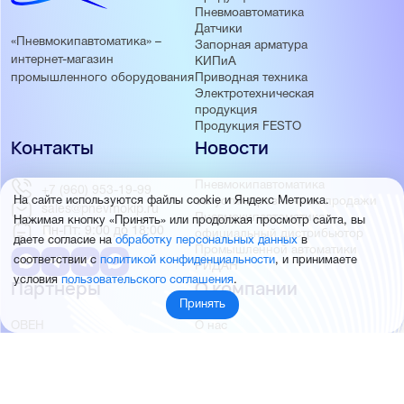
Пневмоавтоматика
Датчики
«Пневмокипавтоматика» –
Запорная арматура
интернет-магазин
КИПиА
Приводная техника
промышленного оборудования
Электротехническая
продукция
Продукция FESTO
Контакты
Новости
Пневмокипавтоматика
+7 (960) 953-19-99
запустила розничные продажи
На сайте используются файлы cookie и Яндекс Метрика.
sales@pnevmokip.ru
Пневмокипавтоматика –
Нажимая кнопку «Принять» или продолжая просмотр сайта, вы
Пн-Пт: 9:00 до 18:00
официальный дистрибьютор
даете согласие на
обработку персональных данных
в
Промышленной автоматики
соответствии с
политикой конфиденциальности
, и принимаете
РИДАН
условия
пользовательского соглашения
.
Партнёры
О компании
Принять
ОВЕН
О нас
MEYERTEC
Отзывы
EMC
Новости
PEMAKS
Фотогалерея
INNOLEVEL
Партнёры