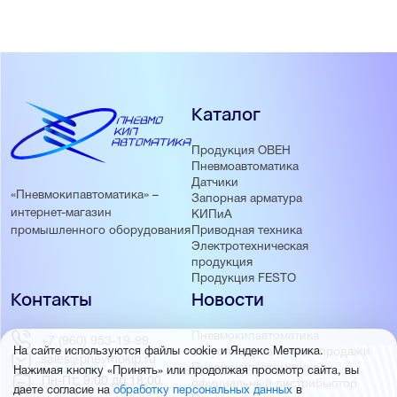
Каталог
Продукция ОВЕН
Пневмоавтоматика
Датчики
«Пневмокипавтоматика» –
Запорная арматура
интернет-магазин
КИПиА
Приводная техника
промышленного оборудования
Электротехническая
продукция
Продукция FESTO
Контакты
Новости
Пневмокипавтоматика
+7 (960) 953-19-99
запустила розничные продажи
На сайте используются файлы cookie и Яндекс Метрика.
sales@pnevmokip.ru
Пневмокипавтоматика –
Нажимая кнопку «Принять» или продолжая просмотр сайта, вы
Пн-Пт: 9:00 до 18:00
официальный дистрибьютор
даете согласие на
обработку персональных данных
в