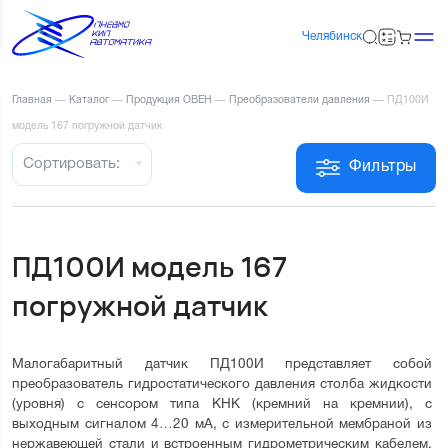
Челябинск
Главная
—
Каталог
—
Продукция ОВЕН
—
Преобразователи давления
—
ПД100И
модель 167 погружной датчик
Сортировать:
Фильтры
ПД100И модель 167
погружной датчик
Малогабаритный датчик ПД100И представляет собой 
преобразователь гидростатического давления столба жидкости 
(уровня) с сенсором типа КНК (кремний на кремнии), с 
выходным сигналом 4…20 мА, с измерительной мембраной из 
нержавеющей стали и встроенным гидрометрическим кабелем. 