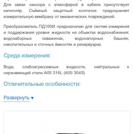
Для связи сенсора с атмосферой в кабеле присутствует 
капилляр. Съёмный защитный колпачок предохраняет 
измерительную мембрану от механических повреждений.
Преобразователь ПД100И предназначен для систем измерения 
и поддержания уровня жидкости на объектах водоснабжения: 
водозаборных скважинах, водонапорных башнях, 
накопительных и сточных ёмкостях и резервуарах
Среда измерения:
Вода, слабоагрессивные жидкости, нейтральные к 
нержавеющей стали AISI 316L (AISI 304S)
Отличительные особенности:
Стойкость к агрессивным средам – сенсор вварен в штуцер
Развернуть
лазерной сваркой
Стойкость к влаге – плата нормирующего преобразователя
покрыта герметиком
Низкий гистерезис, высокая точность измерения – благодаря
использованию высокостабильного сенсора
Стабильное значение "ноля" преобразователя