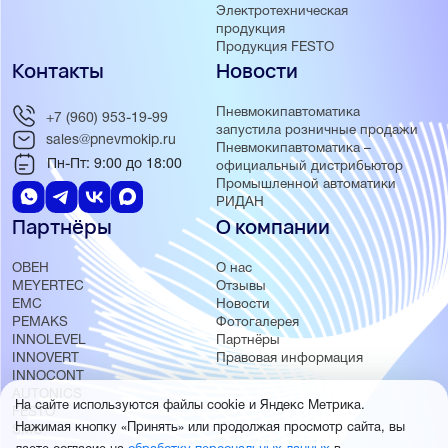
Электротехническая
продукция
Продукция FESTO
Контакты
Новости
Пневмокипавтоматика
+7 (960) 953-19-99
запустила розничные продажи
sales@pnevmokip.ru
Пневмокипавтоматика –
Пн-Пт: 9:00 до 18:00
официальный дистрибьютор
Промышленной автоматики
РИДАН
Партнёры
О компании
ОВЕН
О нас
MEYERTEC
Отзывы
EMC
Новости
PEMAKS
Фотогалерея
INNOLEVEL
Партнёры
INNOVERT
Правовая информация
INNOCONT
AUTONICS
На сайте используются файлы cookie и Яндекс Метрика.
FESTO
Нажимая кнопку «Принять» или продолжая просмотр сайта, вы
SMC