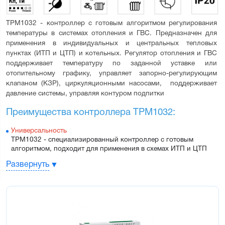
ТРМ1032 - контроллер с готовым алгоритмом регулирования 
температуры в системах отопления и ГВС. Предназначен для 
применения в индивидуальных и центральных тепловых 
пунктах (ИТП и ЦТП) и котельных. Регулятор отопления и ГВС 
поддерживает температуру по заданной уставке или 
отопительному графику, управляет запорно-регулирующим 
клапаном (КЗР), циркуляционными насосами,  поддерживает 
давление системы, управляя контуром подпитки
Преимущества контроллера ТРМ1032:
Универсальность
ТРМ1032 - специализированный контроллер с готовым 
алгоритмом, подходит для применения в схемах ИТП и ЦТП
Безопасность
Развернуть
ТРМ1032 своевременно предупреждает диспетчера о 
неполадках в работе системы
Экономичность
Режимы экономии ориентируют прибор на работу по 
оптимальной уставке в дневное или ночное время
Простота