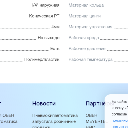
1/4" наружная
Материал кольца
Коническая PT
Материал цанги
4мм
Материал уплотнения
На выходе
Рабочая среда
Есть
Рабочее давление
Полимер/пластик
Рабочая температура
г
Новости
Партнёры
На сайте
кнопку «
согласие
я ОВЕН
Пневмокипавтоматика
ОВЕН
политико
томатика
запустила розничные
MEYERTEC
пользова
продажи
EMC