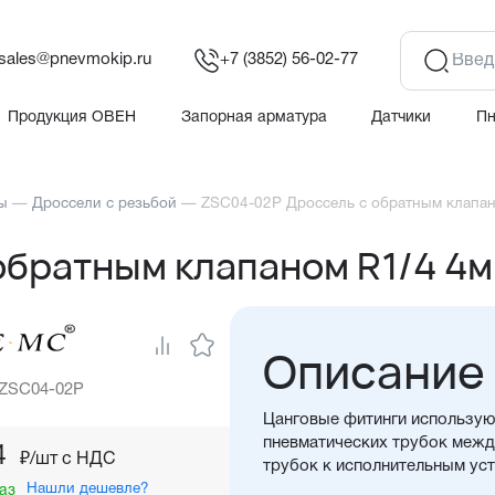
sales@pnevmokip.ru
+7 (3852) 56-02-77
Продукция ОВЕН
Запорная арматура
Датчики
П
ы
—
Дроссели с резьбой
—
ZSC04-02P Дроссель с обратным клапа
обратным клапаном R1/4 4
Описание
 ZSC04-02P
Цанговые фитинги использую
пневматических трубок между
4
₽/шт c НДС
трубок к исполнительным ус
Нашли дешевле?
аз