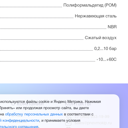
Полиформальдегид (POM)
Нержавеющая сталь
NBR
Сжатый воздух
0,2...10 бар
-10...+60С
О компании
Контакты
 используются файлы cookie и Яндекс Метрика. Нажимая
Принять» или продолжая просмотр сайта, вы даете
 на
обработку персональных данных
в соответствии с
О нас
+7 (960) 953-19-99
й конфиденциальности
, и принимаете условия
Отзывы
sales@pnevmokip.ru
тельского соглашения
.
Новости