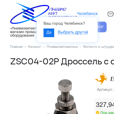
Челябинск
Ваш город
Челябинск
?
Каталог
«Пневмокипавтоматика» – интернет-
магазин промышленного
Да
Выбрать другой
оборудования
Главная
—
Каталог
—
Пневмоавтоматика
—
Фитинги и штуцер
ZSC04-02P Дроссель с 
Артикул:
327,9
Под зак