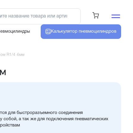
Калькулятор
пневмоцилиндров
невмоцилиндры
ном R1/4 4мм
мм
тся для быстроразъемного соединения
 собой, а так же для подключения пневматических
тройствам