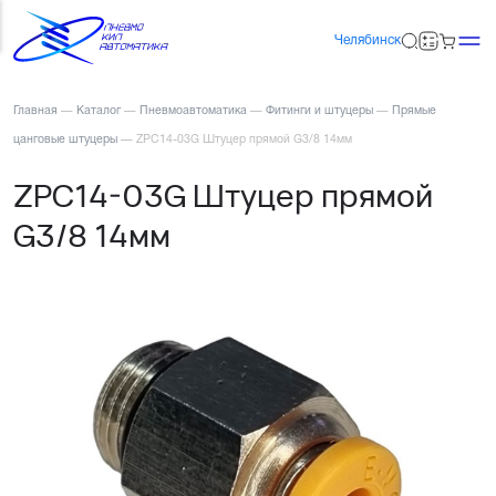
Челябинск
Главная
—
Каталог
—
Пневмоавтоматика
—
Фитинги и штуцеры
—
Прямые
цанговые штуцеры
—
ZPC14-03G Штуцер прямой G3/8 14мм
ZPC14-03G Штуцер прямой
G3/8 14мм