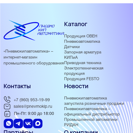
Каталог
Продукция ОВЕН
Пневмоавтоматика
Датчики
«Пневмокипавтоматика» –
Запорная арматура
интернет-магазин
КИПиА
Приводная техника
промышленного оборудования
Электротехническая
продукция
Продукция FESTO
Контакты
Новости
Пневмокипавтоматика
+7 (960) 953-19-99
запустила розничные продажи
sales@pnevmokip.ru
Пневмокипавтоматика –
Пн-Пт: 9:00 до 18:00
официальный дистрибьютор
Промышленной автоматики
РИДАН
Партнёры
О компании