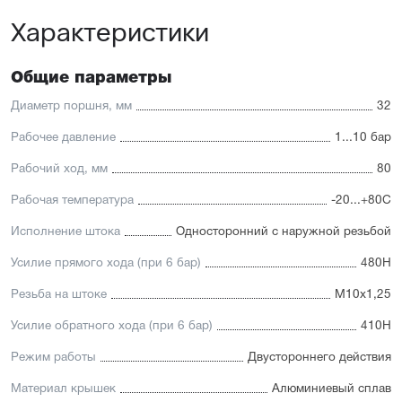
автоматизации
Характеристики
Доступность: сбалансированное соотношение
стоимости и характеристик с короткими сроками
поставки
Общие параметры
Отличительные черты:
Диаметр поршня, мм
32
Корпус изготовлен из легкого и прочного алюминия,
покрытого элоксаловым покрытием, препятствующим
Рабочее давление
1...10 бар
коррозии
Рабочий ход, мм
80
Шток изготавливается
из нержавеющей или хромированной стали, подходит
Рабочая температура
-20...+80С
для использования в пищевой отрасли
Уплотнение — полиуретан (PU) с возможностью
Исполнение штока
Односторонний с наружной резьбой
замены на уплотнения с расширенным температурным
диапазоном (FKM/Viton). А также дополнительное
Усилие прямого хода (при 6 бар)
480Н
уплотнение — Hytrel-скребок, не пропускающий мелкие
частицы в полость цилиндра
Резьба на штоке
М10х1,25
Увеличенный поршень, благодаря которому
пневмоцилиндр имеет высокую устойчивость
Усилие обратного хода (при 6 бар)
410Н
к боковым нагрузкам
Режим работы
Двустороннего действия
Материал крышек
Алюминиевый сплав