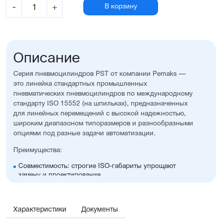
-
+
В корзину
Описание
Серия пневмоцилиндров PST от компании Pemaks —
это линейка стандартных промышленных
пневматических пневмоцилиндров по международному
стандарту ISO 15552 (на шпильках), предназначенных
для линейных перемещений с высокой надежностью,
широким диапазоном типоразмеров и разнообразными
опциями под разные задачи автоматизации.
Преимущества:
Совместимость: строгие ISO-габариты упрощают
замену и проектирование
Вариативность исполнения: широкий выбор опций,
уплотнений, монтажных принадлежностей, а также
возможность изготовления с нестандартными
Характеристики
Документы
размерами
Универсальность: подходит для любых задач