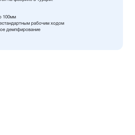
о 100мм
нестандартным рабочим ходом
кое демпфирование
саловым покрытием, что увеличивает
ства
али