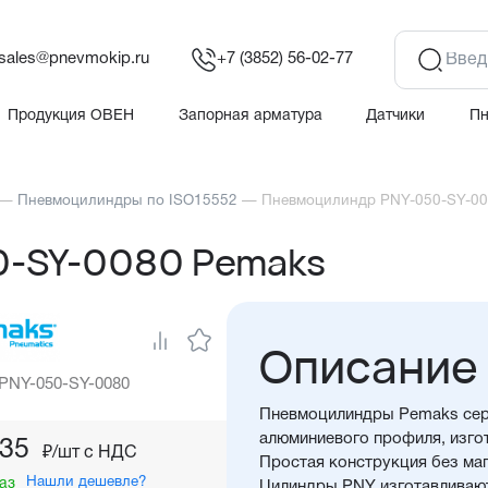
sales@pnevmokip.ru
+7 (3852) 56-02-77
Продукция ОВЕН
Запорная арматура
Датчики
П
—
Пневмоцилиндры по ISO15552
—
Пневмоцилиндр PNY-050-SY-00
0-SY-0080 Pemaks
Описание
 PNY-050-SY-0080
Пневмоцилиндры Pemaks сер
алюминиевого профиля, изгот
,35
₽/шт c НДС
Простая конструкция без маг
Нашли дешевле?
аз
Цилиндры PNY изготавливают