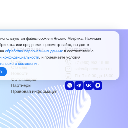
 используются файлы cookie и Яндекс Метрика. Нажимая
Принять» или продолжая просмотр сайта, вы даете
О компании
Контакты
 на
обработку персональных данных
в соответствии с
й конфиденциальности
, и принимаете условия
О нас
+7 (960) 953-19-99
тельского соглашения
.
Отзывы
sales@pnevmokip.ru
ть
Новости
Пн-Пт: 9:00 до 18:00
Фотогалерея
Партнёры
Правовая информация