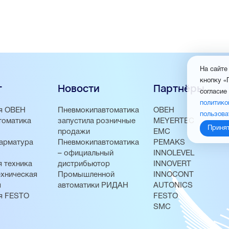
На сайте
кнопку «
г
Новости
Партнёры
согласие
политико
я ОВЕН
Пневмокипавтоматика
ОВЕН
пользова
томатика
запустила розничные
MEYERTEC
Приня
продажи
EMC
арматура
Пневмокипавтоматика
PEMAKS
– официальный
INNOLEVEL
 техника
дистрибьютор
INNOVERT
хническая
Промышленной
INNOCONT
я
автоматики РИДАН
AUTONICS
я FESTO
FESTO
SMC