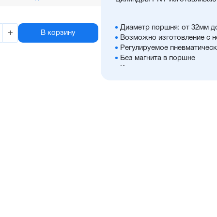
Диаметр поршня: от 32мм д
+
В корзину
Возможно изготовление с 
Регулируемое пневматичес
Без магнита в поршне
Корпус из алюминия с элок
его антикоррозионные свой
Шток из хромированной ст