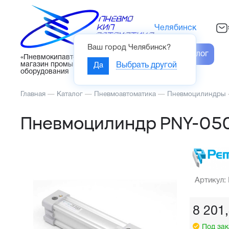
Челябинск
Ваш город
Челябинск
?
Каталог
«Пневмокипавтоматика» – интернет-
магазин промышленного
Да
Выбрать другой
оборудования
Главная
—
Каталог
—
Пневмоавтоматика
—
Пневмоцилиндры
Пневмоцилиндр PNY-05
Артикул:
8 201
Под зак