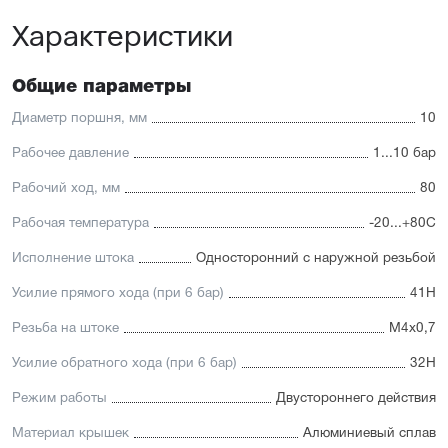
Характеристики
Отличительные черты:
Стойкость к коррозии, возможность использования в
пищевой промышленности
Общие параметры
Простой монтаж в ограниченном пространстве
Низкий уровень шума работы
Диаметр поршня, мм
10
Hytrel-скребок, не допускающий проникновение мелких
частиц в полость цилиндра
Рабочее давление
1...10 бар
Рабочий ход, мм
80
Рабочая температура
-20...+80С
Исполнение штока
Односторонний с наружной резьбой
Усилие прямого хода (при 6 бар)
41Н
Резьба на штоке
М4x0,7
Усилие обратного хода (при 6 бар)
32Н
Режим работы
Двустороннего действия
Материал крышек
Алюминиевый сплав