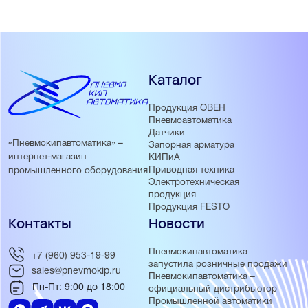
Каталог
Продукция ОВЕН
Пневмоавтоматика
Датчики
«Пневмокипавтоматика» –
Запорная арматура
интернет-магазин
КИПиА
Приводная техника
промышленного оборудования
Электротехническая
продукция
Продукция FESTO
Контакты
Новости
Пневмокипавтоматика
+7 (960) 953-19-99
запустила розничные продажи
sales@pnevmokip.ru
Пневмокипавтоматика –
Пн-Пт: 9:00 до 18:00
официальный дистрибьютор
Промышленной автоматики