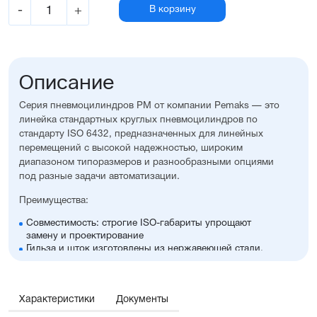
-
+
В корзину
Описание
Серия пневмоцилиндров PM от компании Pemaks — это
линейка стандартных круглых пневмоцилиндров по
стандарту ISO 6432, предназначенных для линейных
перемещений с высокой надежностью, широким
диапазоном типоразмеров и разнообразными опциями
под разные задачи автоматизации.
Преимущества:
Совместимость: строгие ISO-габариты упрощают
замену и проектирование
Гильза и шток изготовлены из нержавеющей стали,
крышки — из алюминия с элоксаловым покрытием
Возможность выбрать наличие регулируемого
демпфирования и опроса положений, а также
Характеристики
множество других полезных опций
Документы
Оптимальное соотношение цены и производительности