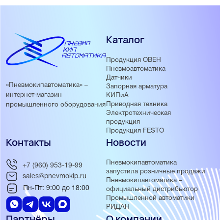
Каталог
Продукция ОВЕН
Пневмоавтоматика
Датчики
«Пневмокипавтоматика» –
Запорная арматура
интернет-магазин
КИПиА
Приводная техника
промышленного оборудования
Электротехническая
продукция
Продукция FESTO
Контакты
Новости
Пневмокипавтоматика
+7 (960) 953-19-99
запустила розничные продажи
sales@pnevmokip.ru
Пневмокипавтоматика –
Пн-Пт: 9:00 до 18:00
официальный дистрибьютор
Промышленной автоматики
РИДАН
Партнёры
О компании