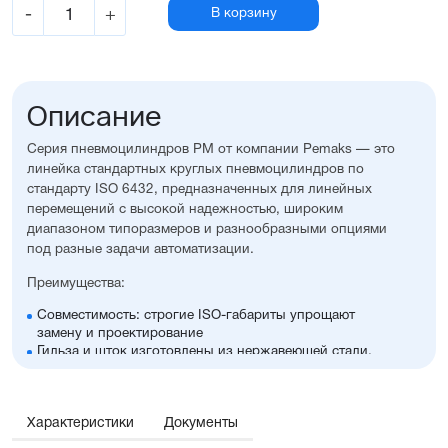
-
+
В корзину
Описание
Серия пневмоцилиндров PM от компании Pemaks — это
линейка стандартных круглых пневмоцилиндров по
стандарту ISO 6432, предназначенных для линейных
перемещений с высокой надежностью, широким
диапазоном типоразмеров и разнообразными опциями
под разные задачи автоматизации.
Преимущества:
Совместимость: строгие ISO-габариты упрощают
замену и проектирование
Гильза и шток изготовлены из нержавеющей стали,
крышки — из алюминия с элоксаловым покрытием
Возможность выбрать наличие регулируемого
демпфирования и опроса положений, а также
Характеристики
множество других полезных опций
Документы
Оптимальное соотношение цены и производительности