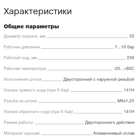
Характеристики
Отличительные черты:
Стойкость к коррозии, возможность использования в
пищевой промышленности
Общие параметры
Простой монтаж в ограниченном пространстве
Низкий уровень шума работы
Диаметр поршня, мм
20
Hytrel-скребок, не допускающий проникновение мелких
частиц в полость цилиндра
Рабочее давление
1...10 бар
Рабочий ход, мм
250
Рабочая температура
-20...+80С
Исполнение штока
Двусторонний с наружной резьбой
Усилие прямого хода (при 6 бар)
141Н
Резьба на штоке
М8х1,25
Усилие обратного хода (при 6 бар)
141Н
Режим работы
Двустороннего действия
Материал крышек
Алюминиевый сплав