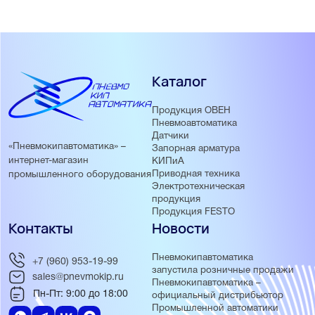
Каталог
Продукция ОВЕН
Пневмоавтоматика
Датчики
«Пневмокипавтоматика» –
Запорная арматура
интернет-магазин
КИПиА
Приводная техника
промышленного оборудования
Электротехническая
продукция
Продукция FESTO
Контакты
Новости
Пневмокипавтоматика
+7 (960) 953-19-99
запустила розничные продажи
sales@pnevmokip.ru
Пневмокипавтоматика –
Пн-Пт: 9:00 до 18:00
официальный дистрибьютор
Промышленной автоматики