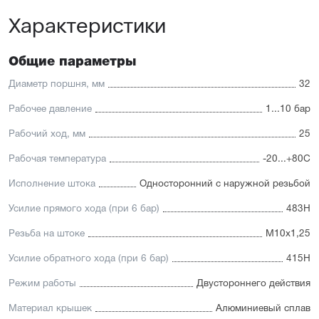
Оптимальное соотношение цены и производительности
Характеристики
Диапазон диаметров поршня: 32...100 мм
Отличительные черты:
Общие параметры
Стойкость к коррозии, возможность использования в
пищевой промышленности
Диаметр поршня, мм
32
Простой монтаж в ограниченном пространстве
Низкий уровень шума работы
Рабочее давление
1...10 бар
Hytrel-скребок, не допускающий проникновение мелких
частиц в полость цилиндра
Рабочий ход, мм
25
Рабочая температура
-20...+80С
Исполнение штока
Односторонний с наружной резьбой
Усилие прямого хода (при 6 бар)
483Н
Резьба на штоке
М10х1,25
Усилие обратного хода (при 6 бар)
415Н
Режим работы
Двустороннего действия
Материал крышек
Алюминиевый сплав