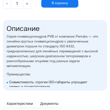
-
+
В корзину
Описание
Серия пневмоцилиндров PVB от компании Pemaks — это
линейка круглых пневмоцилиндров с увеличенным
диаметром поршня по стандарту ISO 6432,
предназначенных для линейных перемещений с высокой
надежностью, широким диапазоном типоразмеров и
разнообразными опциями под разные задачи
автоматизации.
Преимущества:
Совместимость: строгие ISO-габариты упрощают
замену и проектирование
Гильза и шток изготовлены из нержавеющей стали,
крышки — из алюминия с элоксаловым покрытием
Возможность выбрать наличие регулируемого
Характеристики
Документы
демпфирования и опроса положений, а также
множество других полезных опций