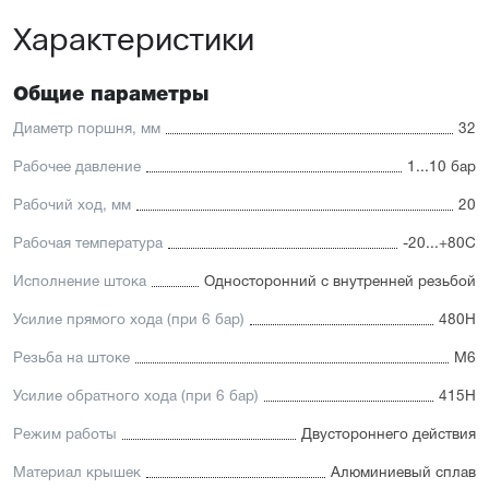
Высокая производительность.
Характеристики
Отличительные черты:
Имеется опрос положения и упругие элементы
Общие параметры
демпфирования
Простая установка датчиков положения с любой из
Диаметр поршня, мм
32
трёх сторон
Подходит для использования в пищевой
Рабочее давление
1...10 бар
промышленности
Простой монтаж в ограниченном пространстве
Рабочий ход, мм
20
Низкий уровень шума работы
Рабочая температура
-20...+80С
Исполнение штока
Односторонний с внутренней резьбой
Усилие прямого хода (при 6 бар)
480Н
Резьба на штоке
М6
Усилие обратного хода (при 6 бар)
415Н
Режим работы
Двустороннего действия
Материал крышек
Алюминиевый сплав