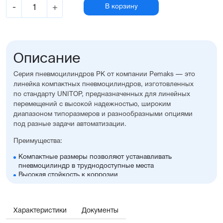
-
+
В корзину
Описание
Серия пневмоцилиндров PK от компании Pemaks — это
линейка компактных пневмоцилиндров, изготовленных
по стандарту UNITOP, предназначенных для линейных
перемещений с высокой надежностью, широким
диапазоном типоразмеров и разнообразными опциями
под разные задачи автоматизации.
Преимущества:
Компактные размеры позволяют устанавливать
пневмоцилиндр в труднодоступные места
Высокая стойкость к коррозии
Оптимальное соотношение цены и производительности
Диапазон диаметров поршня: 32...100 мм
Широкий ассортимент опций и монтажных
Характеристики
принадлежностей, включая антиприворотную
Документы
платформу