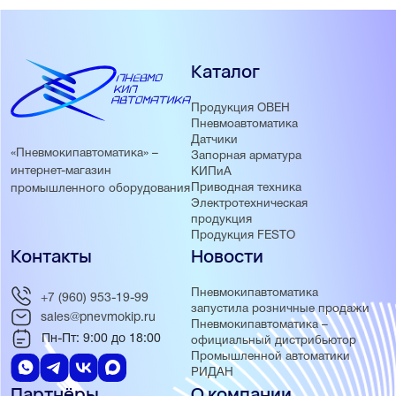
Каталог
Продукция ОВЕН
Пневмоавтоматика
Датчики
«Пневмокипавтоматика» –
Запорная арматура
интернет-магазин
КИПиА
Приводная техника
промышленного оборудования
Электротехническая
продукция
Продукция FESTO
Контакты
Новости
Пневмокипавтоматика
+7 (960) 953-19-99
запустила розничные продажи
sales@pnevmokip.ru
Пневмокипавтоматика –
Пн-Пт: 9:00 до 18:00
официальный дистрибьютор
Промышленной автоматики
РИДАН
Партнёры
О компании