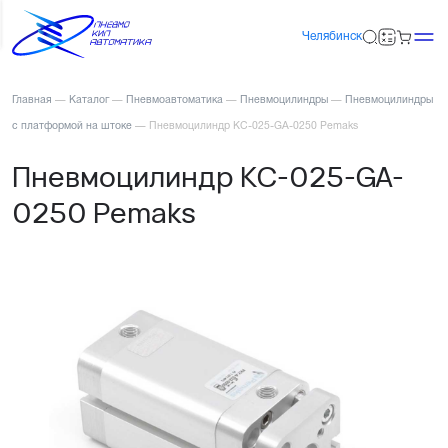
Челябинск
Главная
—
Каталог
—
Пневмоавтоматика
—
Пневмоцилиндры
—
Пневмоцилиндры
с платформой на штоке
—
Пневмоцилиндр KC-025-GA-0250 Pemaks
Пневмоцилиндр KC-025-GA-
0250 Pemaks