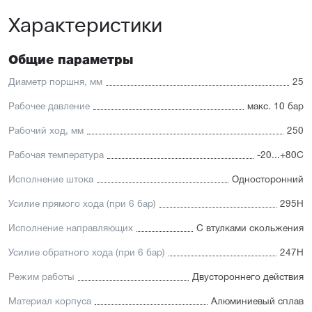
Характеристики
Отличительные черты:
Имеется опрос положения и упругие элементы
демпфирования
Общие параметры
Простая установка датчиков положения с любой из
трёх сторон
Диаметр поршня, мм
25
Подходит для использования в пищевой
промышленности
Рабочее давление
макс. 10 бар
Простой монтаж в ограниченном пространстве
Низкий уровень шума работы
Рабочий ход, мм
250
Рабочая температура
-20...+80С
Исполнение штока
Односторонний
Усилие прямого хода (при 6 бар)
295Н
Исполнение направляющих
С втулками скольжения
Усилие обратного хода (при 6 бар)
247Н
Режим работы
Двустороннего действия
Материал корпуса
Алюминиевый сплав