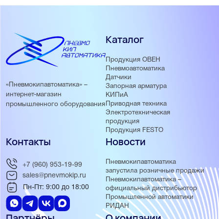
Каталог
Продукция ОВЕН
Пневмоавтоматика
Датчики
«Пневмокипавтоматика» –
Запорная арматура
интернет-магазин
КИПиА
Приводная техника
промышленного оборудования
Электротехническая
продукция
Продукция FESTO
Контакты
Новости
Пневмокипавтоматика
+7 (960) 953-19-99
запустила розничные продажи
sales@pnevmokip.ru
Пневмокипавтоматика –
Пн-Пт: 9:00 до 18:00
официальный дистрибьютор
Промышленной автоматики
РИДАН
Партнёры
О компании