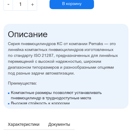
-
+
В корзину
Описание
Серия пневмоцилиндров KС от компании Pemaks — это
линейка компактных пневмоцилиндров изготовленных
по стандарту ISO 21287, предназначенных для линейных
перемещений с высокой надежностью, широким
диапазоном типоразмеров и разнообразными опциями
под разные задачи автоматизации.
Преимущества:
Компактные размеры позволяют устанавливать
пневмоцилиндр в труднодоступные места
Высокая стойкость к коррозии
Оптимальное соотношение цены и производительности
Диапазон диаметров поршня: 12...25 мм
Широкий ассортимент опций и монтажных
Характеристики
принадлежностей, включая антиприворотную
Документы
платформу