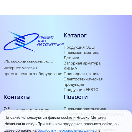
Каталог
Продукция ОВЕН
Пневмоавтоматика
Датчики
«Пневмокипавтоматика» –
Запорная арматура
интернет-магазин
КИПиА
Приводная техника
промышленного оборудования
Электротехническая
продукция
Продукция FESTO
Контакты
Новости
Пневмокипавтоматика
+7 (960) 953-19-99
запустила розничные продажи
sales@pnevmokip.ru
На сайте используются файлы cookie и Яндекс Метрика.
Пневмокипавтоматика –
Пн-Пт: 9:00 до 18:00
Нажимая кнопку «Принять» или продолжая просмотр сайта, вы
официальный дистрибьютор
Промышленной автоматики
даете согласие на
обработку персональных данных
в