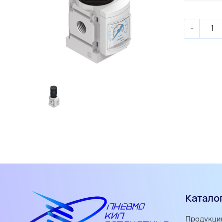
-
Катало
Продукци