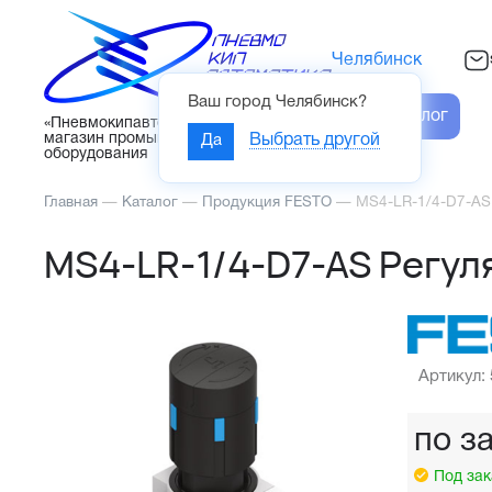
Челябинск
Ваш город
Челябинск
?
Каталог
«Пневмокипавтоматика» – интернет-
магазин промышленного
Да
Выбрать другой
оборудования
Главная
—
Каталог
—
Продукция FESTO
—
MS4-LR-1/4-D7-AS
MS4-LR-1/4-D7-AS Регул
Артикул:
по з
Под зак