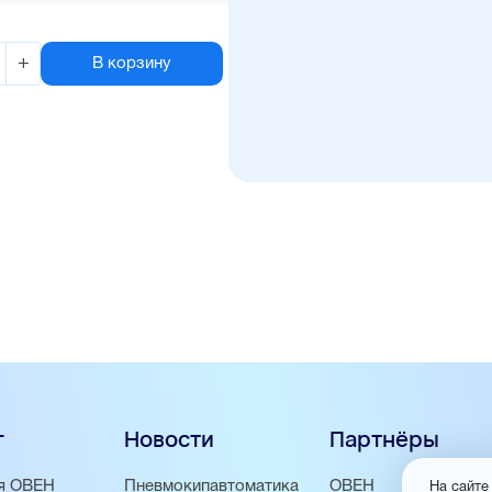
+
В корзину
г
Новости
Партнёры
я ОВЕН
Пневмокипавтоматика
ОВЕН
На сайте