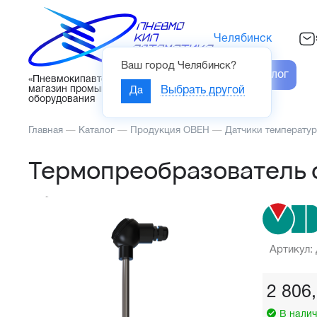
Челябинск
Ваш город
Челябинск
?
Каталог
«Пневмокипавтоматика» – интернет-
магазин промышленного
Да
Выбрать другой
оборудования
Главная
—
Каталог
—
Продукция ОВЕН
—
Датчики температу
Термопреобразователь 
Артикул:
2 806
В налич