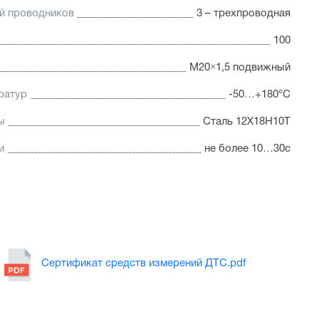
й проводников
3 – трехпроводная
100
M20×1,5 подвижный
ратур
-50…+180°C
ы
Сталь 12Х18Н10Т
и
не более 10…30с
Сертификат средств измерений ДТС.pdf