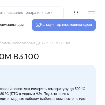
Калькулятор
пневмоцилиндров
невмоцилиндры
ователь сопротивления ДТС335Л-50М.В3.100
0М.В3.100
ловкой позволяют измерять температуру до 500 °С
180 °С (ДТС с медным ЧЭ). Подключение к
дится медным кабелем (кабель в комплекте не идет,