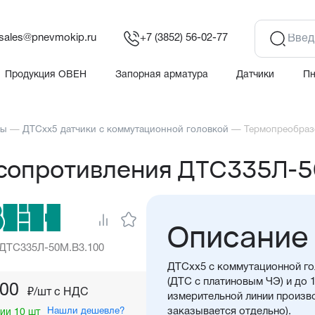
sales@pnevmokip.ru
+7 (3852) 56-02-77
Продукция ОВЕН
Запорная арматура
Датчики
П
ры
—
ДТСхх5 датчики с коммутационной головкой
—
Термопреобраз
сопротивления ДТС335Л-5
Описание
 ДТС335Л-50М.В3.100
ДТСхх5 с коммутационной го
(ДТС с платиновым ЧЭ) и до 
,00
₽/шт c НДС
измерительной линии произво
Нашли дешевле?
заказывается отдельно).
ии 10 шт