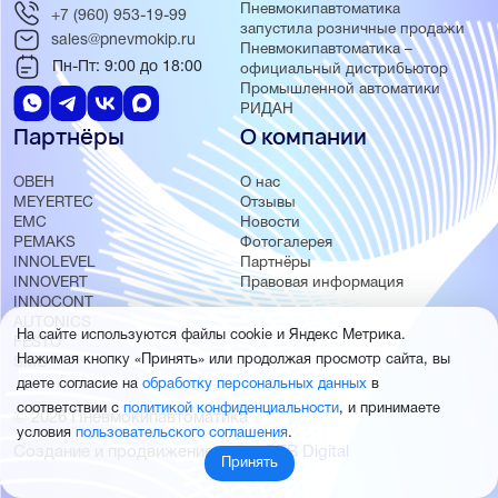
Пневмокипавтоматика
+7 (960) 953-19-99
запустила розничные продажи
sales@pnevmokip.ru
Пневмокипавтоматика –
Пн-Пт: 9:00 до 18:00
официальный дистрибьютор
Промышленной автоматики
РИДАН
Партнёры
О компании
ОВЕН
О нас
MEYERTEC
Отзывы
EMC
Новости
PEMAKS
Фотогалерея
INNOLEVEL
Партнёры
INNOVERT
Правовая информация
INNOCONT
AUTONICS
На сайте используются файлы cookie и Яндекс Метрика.
FESTO
Нажимая кнопку «Принять» или продолжая просмотр сайта, вы
SMC
даете согласие на
обработку персональных данных
в
соответствии с
политикой конфиденциальности
, и принимаете
© 2026 Пневмокипавтоматика
условия
пользовательского соглашения
.
Создание и продвижение сайта
BTB Digital
Принять